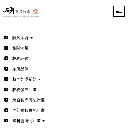
跳
到
主
要
:::
內
容
關於本處
區
相關法規
校務評鑑
系所品保
校內外獎補助
校務發展計畫
統合視導轉型計畫
內部稽核實施計畫
國科會研究計畫