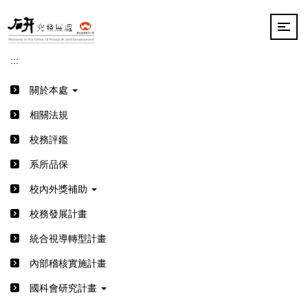
跳
到
主
要
:::
內
容
關於本處
區
相關法規
校務評鑑
系所品保
校內外獎補助
校務發展計畫
統合視導轉型計畫
內部稽核實施計畫
國科會研究計畫