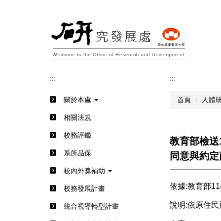
跳
到
主
要
內
容
區
:::
:::
關於本處
首頁
人體
相關法規
校務評鑑
教育部檢送
系所品保
同意與約定
校內外獎補助
依據:教育部11
校務發展計畫
說明:依原住民族
統合視導轉型計畫