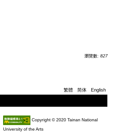
瀏覽數:
827
繁體
简体
English
Copyright © 2020 Tainan National
University of the Arts