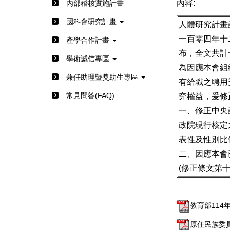
內容:
內部稽核實施計畫
國科會研究計畫
人體研究計畫
一百零四年十
產學合作計畫
布，全文共計
學術誠信專區
為因應本會組
兼任助理暨獎助生專區
有給職之聘用
常見問答(FAQ)
究權益，爰修
一、修正中央
政院現行核定
表性及性別比
二、因應本會
(修正條文第十
教育部114年
原住民族委員會