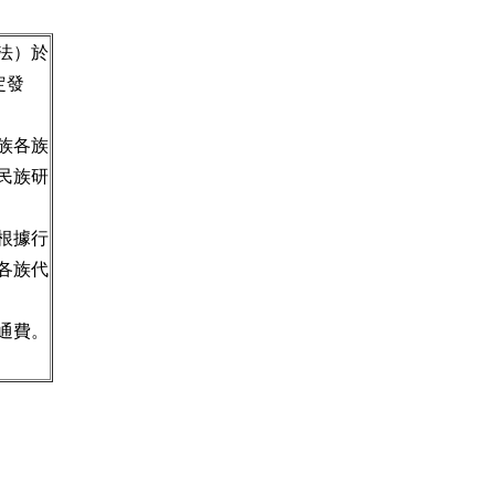
法）於
定發
族各族
民族研
根據行
各族代
通費。