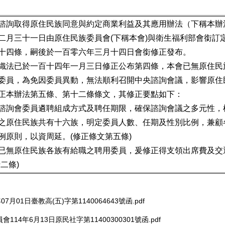
諮詢取得原住民族同意與約定商業利益及其應用辦法（下稱本辦
二月三十一日由原住民族委員會(下稱本會)與衛生福利部會銜訂
十四條，嗣後於一百零六年三月十四日會銜修正發布。
織法已於一百十四年一月三日修正公布第四條，本會已無原住民
委員，為免因委員異動，無法順利召開中央諮詢會議，影響原住
正本辦法第五條、第十二條條文，其修正要點如下：
諮詢會委員遴聘組成方式及聘任期限，確保諮詢會議之多元性，
之原住民族共有十六族，明定委員人數、任期及性別比例，兼顧
例原則，以資周延。(修正條文第五條)
已無原住民族各族有給職之聘用委員，爰修正得支領出席費及交
二條)
07月01日臺教高(五)字第1140064643號函.pdf
114年6月13日原民社字第11400300301號函.pdf