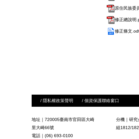
原住民族委員
修正總說明.p
修正條文.od
/ 隱私權政策聲明
/ 個資保護聯絡窗口
地址｜720005臺南市官田區大崎
分機｜研究企
里大崎66號
組
1812/18
電話｜(06) 693-0100