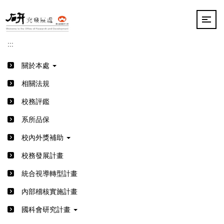
跳
到
主
要
:::
內
容
關於本處
區
相關法規
校務評鑑
系所品保
校內外獎補助
校務發展計畫
統合視導轉型計畫
內部稽核實施計畫
國科會研究計畫